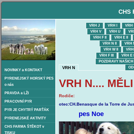
CHS 
VRH J
VRH I
VRH
VRH V
VRH U
VR
VRH F II
VRH E II
VRH N II
VRH M
VRH W II
VRH 
VRH F III
VRH E I
POZDRAVY NAŠICH OD
VRH N
OD
NOVINKY a KONTAKT
PYRENEJSKÝ HORSKÝ PES
VRH N.... MĚ
o nás
PRAVDA a LŽI
Rodiče:
PRACOVNÍ PYR
otec:CH.Benasque de la Torre de Jus
PYR JE CHYTRÝ PARŤÁK
pes Noe
PYRENEJSKÉ AKTIVITY
CHS FARMA ŠTĚKOT v
TISKU