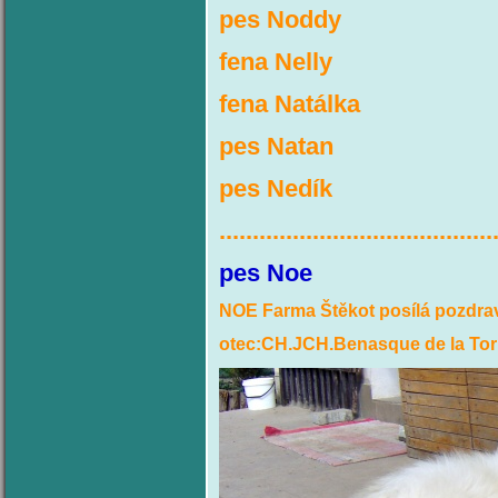
pes Noddy
fena Nelly
fena Natálka
pes Natan
pes Nedík
.........................................
pes
NOE Farma Štěkot posílá pozdra
otec:CH.JCH.Benasque de la Torr