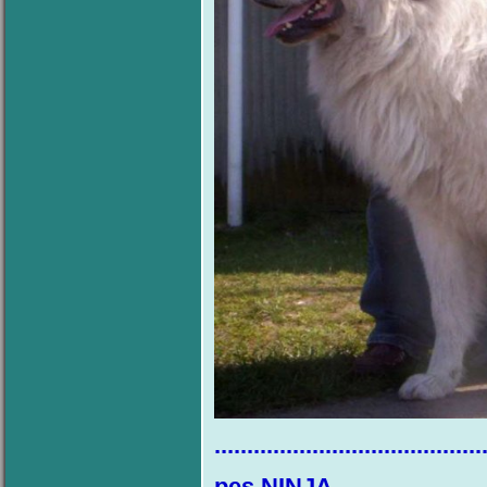
.........................................
pes N