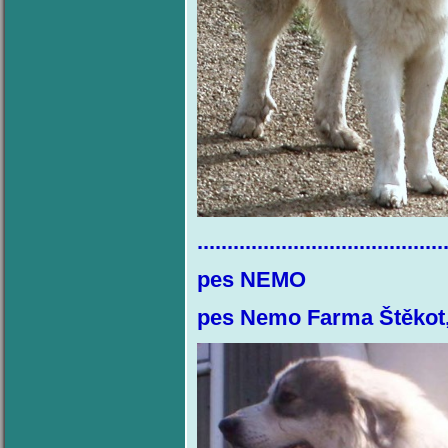
.........................................
pes 
pes Nemo Farma Štěkot