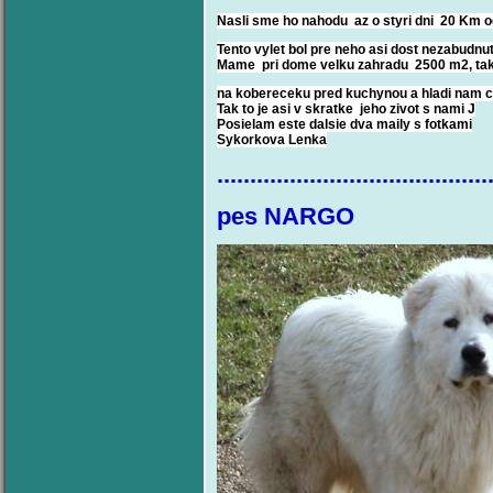
Nasli sme ho nahodu az o styri dni 20 Km o
Tento vylet bol pre neho asi dost nezabudnu
Mame pri dome velku zahradu 2500 m2, takze 
na kobereceku pred kuchynou a hladi nam c
Tak to je asi v skratke jeho zivot s nami J
Posielam este dalsie dva maily s fotkami
Sykorkova Lenka
.........................................
pes 