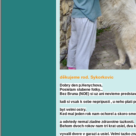
děkujeme rod. Sykorkovic
Dobry den p.Henychova,
Posielam slubene fotky...
Bez Bruna (NOE) si uz ani nevieme predstavi
ludi si vsak k sebe nepripusti , u neho plati
byt velmi ostry.
Ked mal jeden rok nam ochorel a skoro sme o
a odvtedy nemal ziadne zdravotne tazkosti.
Behom dvoch rokov nam tri krat usiel, dva k
vyvalil dvere v garazi a usiel. Velmi tazko 