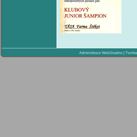
Administrace WebSnadno
|
Tvorba