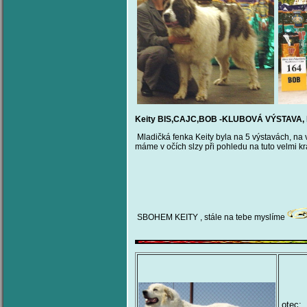
Keity BIS,CAJC,BOB -KLUBOVÁ VÝSTAVA
Mladičká fenka Keity byla na 5 výstavách, na 
máme v očích slzy při pohledu na tuto velmi 
SBOHEM KEITY , stále na tebe myslíme
otec: