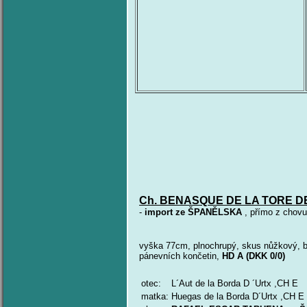
Ch. BENASQUE DE
-
import ze ŠPANĚLSKA
, přímo z chovu
vyška 77cm, plnochrupý, skus nůžkový, b
pánevních končetin,
HD A (DKK 0/0)
otec:
L´Aut de la Borda D ´Urtx ,CH E
matka:
Huegas de la Borda D´Urtx ,CH E