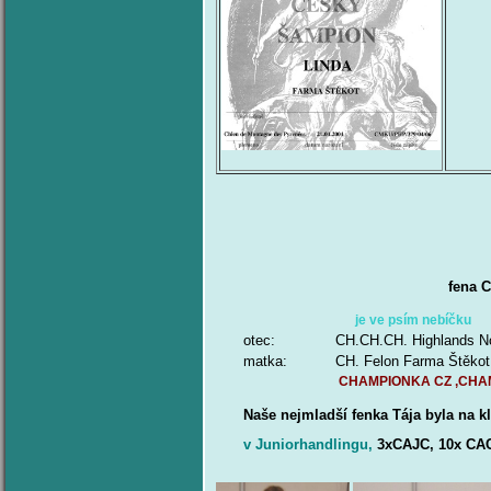
fena 
je ve psím nebíčku
otec:
CH.CH.CH. Highlands No
matka:
CH. Felon Farma Štěkot
CHAMPIONKA CZ ,CHA
Naše nejmladší fenka Tája byla na 
v Juniorhandlingu,
3
xCAJC, 10x CA