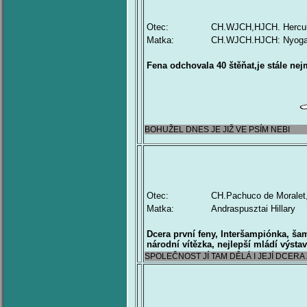
Otec:
CH.WJCH,HJCH. Hercules
Matka:
CH.WJCH.HJCH: Nyoga 
Fena odchovala 40 štěňat,je stále ne
BOHUŽEL DNES JE JIŽ VE PSÍM NEBI
Otec:
CH.Pachuco de Moralet
Matka:
Andraspusztai Hillary
Dcera první feny, Interšampiónka, š
národní vítězka, nejlepší mládí výst
SPOLEČNOST JÍ TAM DĚLÁ I JEJÍ DCERA 