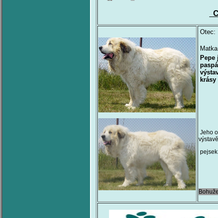
C
Otec:
Matka
Pepe 
paspá
výsta
krásy
Jeho od
výstavě
pejsek 
Bohuže