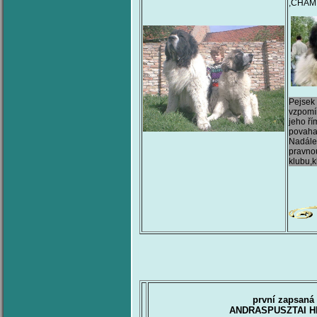
,CHAM
Pejsek
vzpomí
jeho ří
povaha
Nadále 
pravno
klubu,
první zapsaná
ANDRASPUSZTAI H