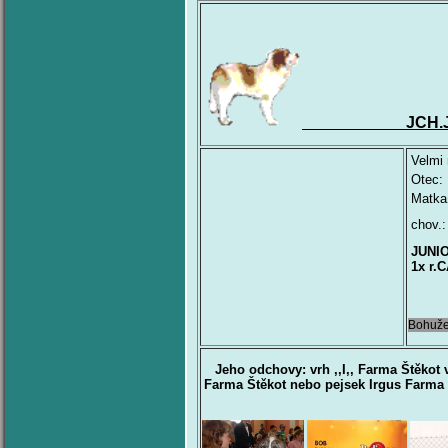
JCH.JCH.DŽE
Velmi 
Otec:
Matka
chov.:
JUNI
1x r.
Bohuže
Jeho odchovy:
vrh ,,I,, Farma Štěko
Farma Štěkot nebo pejsek Irgus Farma 