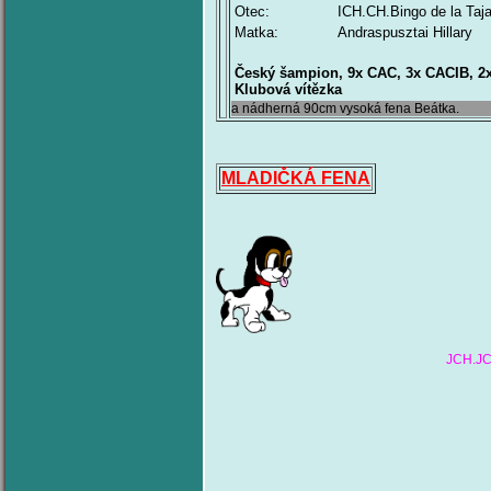
Otec:
ICH.CH.Bingo de la Taj
Matka:
Andraspusztai Hillary
Český šampion, 9x CAC, 3x CACIB, 2x r
Klubová vítězka
a nádherná 90cm vysoká fen
MLADIČKÁ FENA
JCH.JC