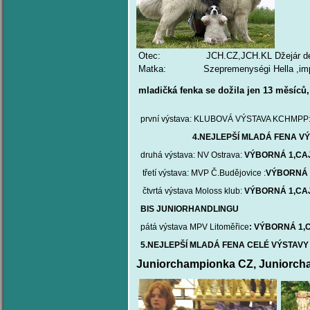
Otec:
JCH.CZ,JCH.KL Džejár de 
Matka:
Szepremenységi Hella ,im
mladičká fenka se dožila jen 13 měsíců,
první výstava: KLUBOVÁ VÝSTAVA KCHMPP
4.NEJLEPŠÍ MLADÁ FENA VÝ
druhá výstava: NV Ostrava:
VÝBORNÁ 1,CA
třetí výstava: MVP Č.Budějovice :
VÝBORNÁ 1,
čtvrtá výstava Moloss klub:
VÝBORNÁ 1,CA
BIS JUNIORHANDLINGU
pátá výstava MPV Litoměřice
: VÝBORNÁ 1,
5.NEJLEPŠÍ MLADÁ FENA CELÉ VÝSTAVY
Juniorchampionka CZ, Juniorch