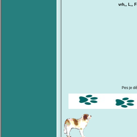
vrh,, L,,
Pes je d