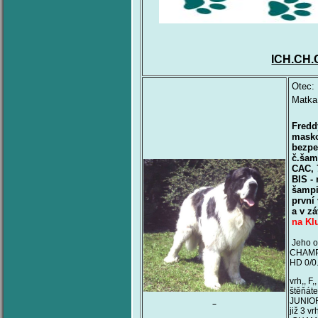
ICH.CH
Otec:
Matka
Fredd
masko
bezpe
č.šam
CAC, 7
BIS - 
šampi
první
a v z
na Kl
Jeho o
CHAMPI
HD 0/0
vrh,, F
štěňát
JUNIO
již 3 