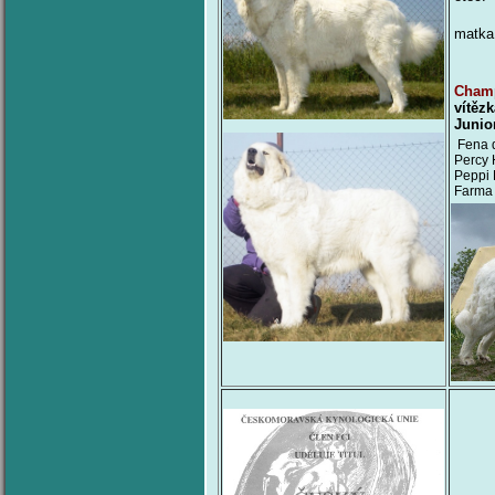
matka
Champ
vítěz
Junio
Fena d
Percy 
Peppi 
Farma 