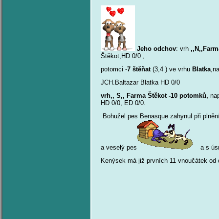
Jeho odchov
: vrh
,,N,,Farm
Štěkot,HD 0/0 ,
potomci -
7 štěňat
(3,4 ) ve vrhu
Blatka
,n
JCH.Baltazar Blatka HD 0/0
vrh,, S,, Farma Štěkot -10 potomků,
nap
HD 0/0, ED 0/0.
Bohužel pes Benasque zahynul při plnění
a veselý pes
a s úsm
Kenýsek má již prvních 11 vnoučátek od