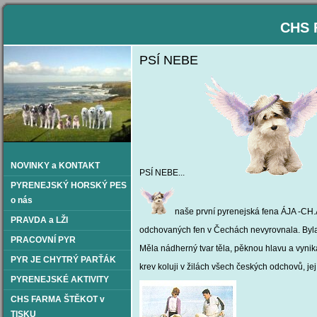
CHS 
PSÍ NEBE
NOVINKY a KONTAKT
PSÍ NEBE...
PYRENEJSKÝ HORSKÝ PES
o nás
naše první pyrenejská fena ÁJA -CH
PRAVDA a LŽI
odchovaných fen v Čechách nevyrovnala. Byl
PRACOVNÍ PYR
Měla nádherný tvar těla, pěknou hlavu a vyni
PYR JE CHYTRÝ PARŤÁK
krev koluji v žilách všech českých odchovů, 
PYRENEJSKÉ AKTIVITY
CHS FARMA ŠTĚKOT v
TISKU