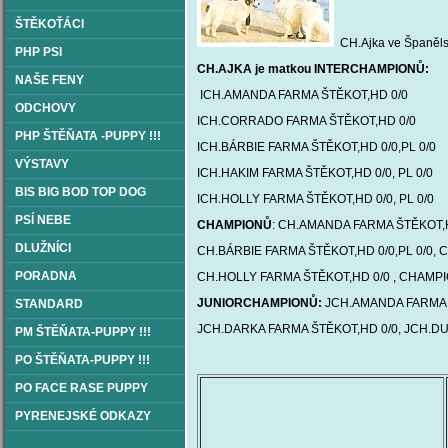
ŠTĚKOŤÁCI
CH.Ajka ve Španěls
PHP PSI
CH.AJKA je matkou INTERCHAMPIONŮ:
NAŠE FENY
ICH.AMANDA FARMA ŠTĚKOT,HD 0/0
ODCHOVY
ICH.CORRADO FARMA ŠTĚKOT,HD 0/0
PHP ŠTĚŇATA -PUPPY !!!
ICH.BÁRBIE FARMA ŠTĚKOT,HD 0/0,PL 0/0
VÝSTAVY
ICH.HAKIM FARMA ŠTĚKOT,HD 0/0, PL 0/0
BIS BIG BOD TOP DOG
ICH.HOLLY FARMA ŠTĚKOT,HD 0/0, PL 0/0
PSÍ NEBE
CHAMPIONŮ
: CH.AMANDA FARMA ŠTĚKOT,H
DLUŽNÍCI
CH.BÁRBIE FARMA ŠTĚKOT,HD 0/0,PL 0/0,
PORADNA
CH.HOLLY FARMA ŠTĚKOT,HD 0/0 , CHAMPIO
JUNIORCHAMPIONŮ:
JCH.AMANDA FARMA 
STANDARD
JCH.DARKA FARMA ŠTĚKOT,HD 0/0, JCH.DU
PM ŠTĚŇATA-PUPPY !!!
PO ŠTĚŇATA-PUPPY !!!
PO FACE RASE PUPPY
PYRENEJSKÉ ODKAZY