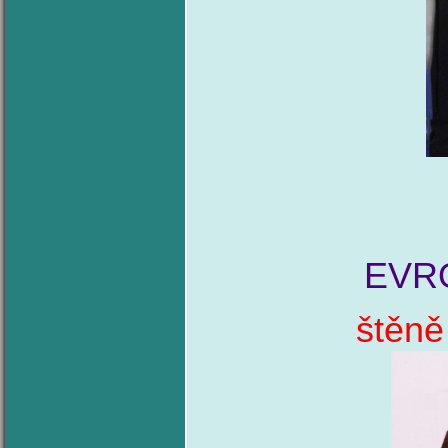
EVR
štěně