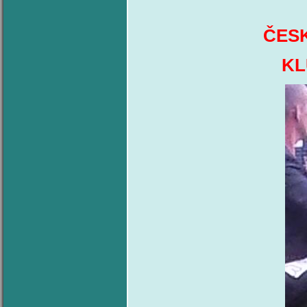
ČES
KL