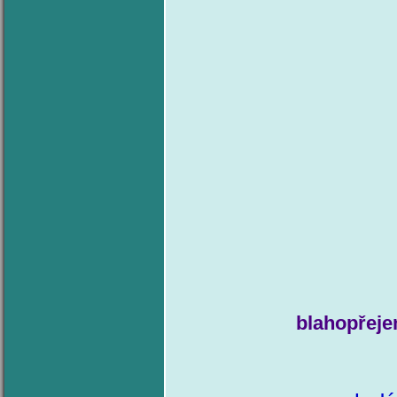
blahopřeje