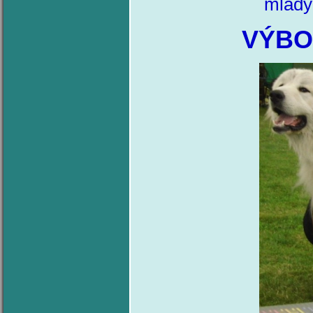
mladý
VÝBO