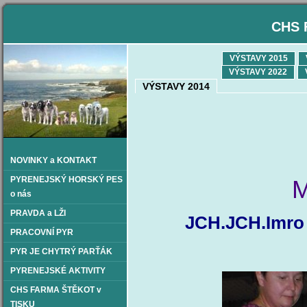
CHS 
VÝSTAVY 2015
VÝSTAVY 2022
VÝSTAVY 2014
NOVINKY a KONTAKT
PYRENEJSKÝ HORSKÝ PES
M
o nás
PRAVDA a LŽI
JCH.JCH.Imro 
PRACOVNÍ PYR
PYR JE CHYTRÝ PARŤÁK
PYRENEJSKÉ AKTIVITY
CHS FARMA ŠTĚKOT v
TISKU