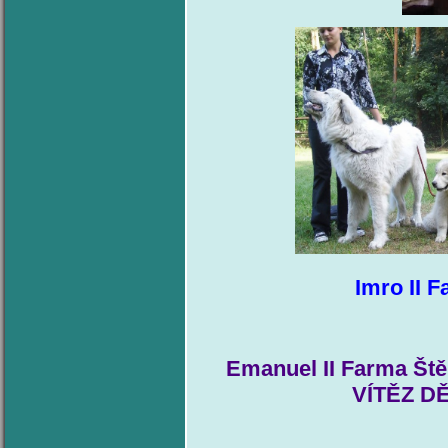
Imro II 
Emanuel
II Farma Št
VÍTĚZ DĚ