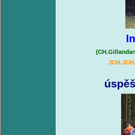
I
(CH.Gillanda
JCH.JCH.
úspěš