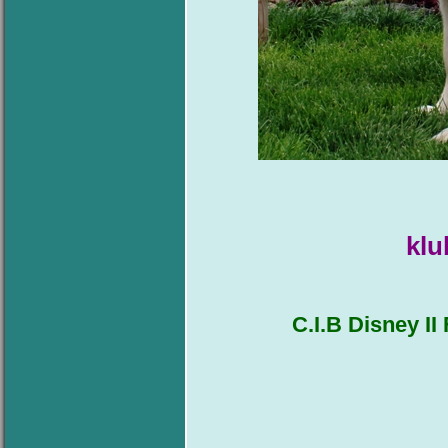
kl
C.I.B Disney I