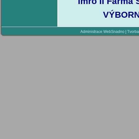
Imro II Farma 
VÝBORNÝ
Administrace WebSnadno
|
Tvorba