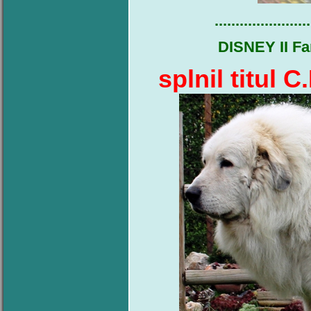
.......................
DISNEY II Fa
splnil titul