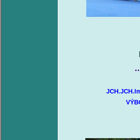
..
JCH.JCH.Im
VÝB