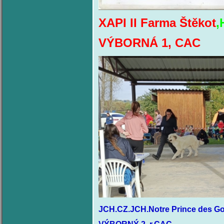
XAPI II Farma Štěkot
,
VÝBORNÁ 1, CAC
JCH.CZ.JCH.Notre Prince des Gor