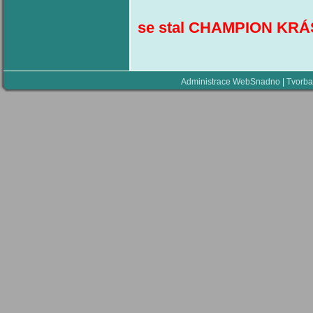
se stal CHAMPION KR
Administrace WebSnadno
|
Tvorba