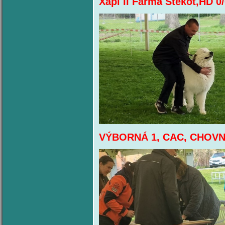
Xapi II Farma Štěkot,HD 0/
VÝBORNÁ 1, CAC, CHOV