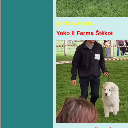
pyr horský pes
Yoko II Farma Štěkot