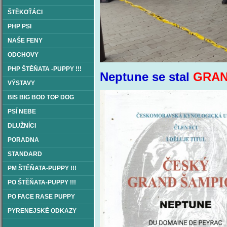
ŠTĚKOŤÁCI
PHP PSI
NAŠE FENY
ODCHOVY
PHP ŠTĚŇATA -PUPPY !!!
Neptune se stal
GRAN
VÝSTAVY
BIS BIG BOD TOP DOG
PSÍ NEBE
DLUŽNÍCI
PORADNA
STANDARD
PM ŠTĚŇATA-PUPPY !!!
PO ŠTĚŇATA-PUPPY !!!
PO FACE RASE PUPPY
PYRENEJSKÉ ODKAZY