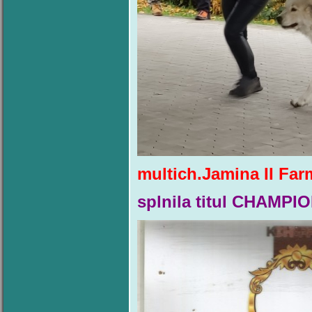
multich.Jamina II Far
splnila titul CHAMP