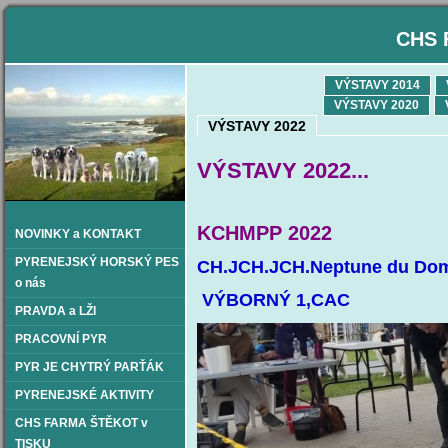
CHS 
VÝSTAVY 2014
VÝSTAVY 2020
VÝSTAVY 2022
VÝSTAVY 2022...
KCHMPP 2022
NOVINKY a KONTAKT
PYRENEJSKÝ HORSKÝ PES
CH.JCH.JCH.Neptune du Doma
o nás
VÝBORNÝ 1,CAC
PRAVDA a LŽI
PRACOVNÍ PYR
PYR JE CHYTRÝ PARŤÁK
PYRENEJSKÉ AKTIVITY
CHS FARMA ŠTĚKOT v
TISKU