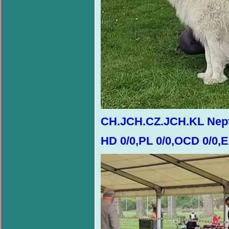
CH.JCH.CZ.JCH.KL Nept
HD 0/0,PL 0/0,OCD 0/0,E