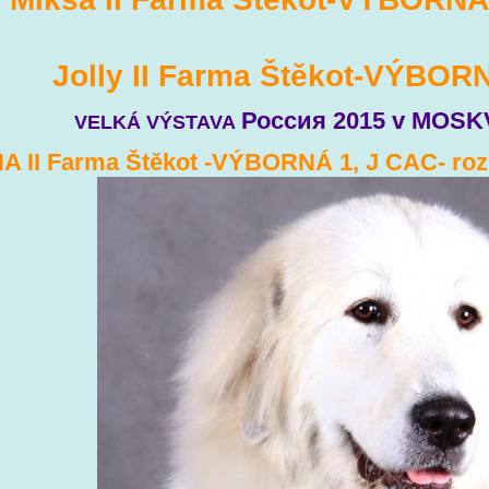
Jolly II Farma Štěkot-VÝBOR
Россия 2015 v MOSKV
VELKÁ VÝSTAVA
NA II Farma Štěkot -VÝBORNÁ 1, J CAC- ro