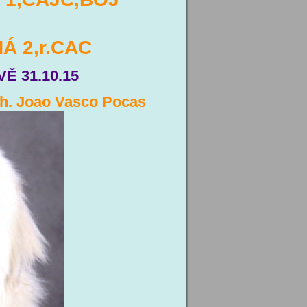
NÁ 2,r.CAC
Ě 31.10.15
zh. Joao Vasco Pocas