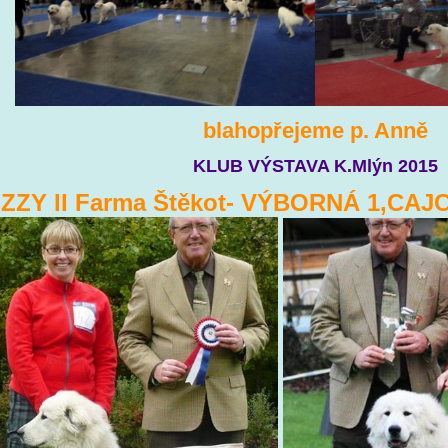
blahopřejeme p. Anně
KLUB VÝSTAVA K.Mlýn 2015
IZZY II Farma Štěkot- VÝBORNÁ 1,CAJ