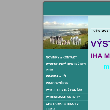
VÝSTAVY 
VÝST
IHA M
NOVINKY a KONTAKT
PYRENEJSKÝ HORSKÝ PES
mu
o nás
PRAVDA a LŽI
PRACOVNÍ PYR
PYR JE CHYTRÝ PARŤÁK
PYRENEJSKÉ AKTIVITY
CHS FARMA ŠTĚKOT v
TISKU