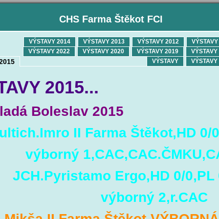
CHS Farma Štěkot FCI
VÝSTAVY 2014
VÝSTAVY 2013
VÝSTAVY 2012
VÝSTAVY 
VÝSTAVY 2022
VÝSTAVY 2020
VÝSTAVY 2019
VÝSTAVY 
2015
VÝSTAVY
VÝSTAVY 
AVY 2015...
ladá Boleslav 2015
ltich.Imro II Farma Štěkot,HD 0/
výborný 1,CAC,CAC.ČMKU,C
JCH.Pyristamo Ergo,HD 0/0,PL 
výborný 2,r.CAC
Mikša II Farma Štěkot-VÝBORN