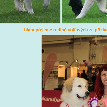
blahopřejeme rodině Volfových za příkl