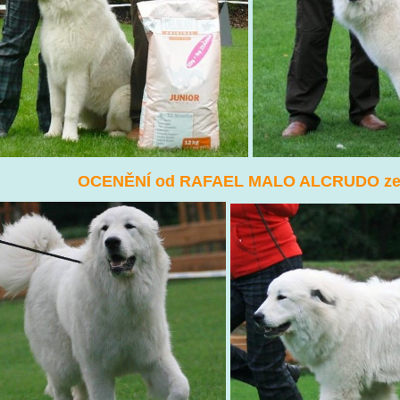
OCENĚNÍ od RAFAEL MALO ALCRUDO ze 