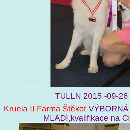
......................................-
TULLN 2015 -09-26
Kruela II Farma Štěkot
VÝBORNÁ 
MLÁDÍ,kvalifikace na Cr