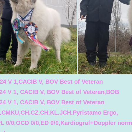
024 V 1,CACIB V, BOV Best of Veteran
024 V 1, CACIB V, BOV Best of Veteran,BOB
24 V 1, CACIB V, BOV Best of Veteran
CMKU,CH.CZ.CH.KL.JCH.Pyristamo Ergo,
PL 0/0,OCD 0/0,ED 0/0,Kardiograf+Doppler norm