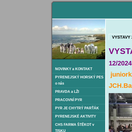
VYSTAVY 
VYSTA
12/2024
NOVINKY a KONTAKT
junior
PYRENEJSKÝ HORSKÝ PES
o nás
JCH.Bab
PRAVDA a LŽI
PRACOVNÍ PYR
PYR JE CHYTRÝ PARŤÁK
PYRENEJSKÉ AKTIVITY
CHS FARMA ŠTĚKOT v
TISKU