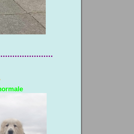
.......................
,
 normale