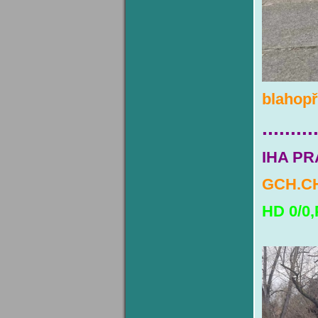
blahopř
.........
IHA PR
GCH.CH
HD 0/0,