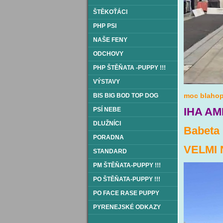
ŠTĚKOŤÁCI
PHP PSI
NAŠE FENY
ODCHOVY
PHP ŠTĚŇATA -PUPPY !!!
VÝSTAVY
moc blahop
BIS BIG BOD TOP DOG
IHA AM
PSÍ NEBE
DLUŽNÍCI
Babeta 
PORADNA
VELMI 
STANDARD
PM ŠTĚŇATA-PUPPY !!!
PO ŠTĚŇATA-PUPPY !!!
PO FACE RASE PUPPY
PYRENEJSKÉ ODKAZY