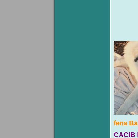
fena Ba
CACIB 