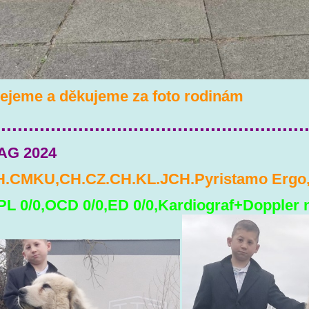
ejeme a děkujeme za foto rodinám
........................................................
AG 2024
.CMKU,CH.CZ.CH.KL.JCH.Pyristamo Ergo
PL 0/0,OCD 0/0,ED 0/0,Kardiograf+Doppler