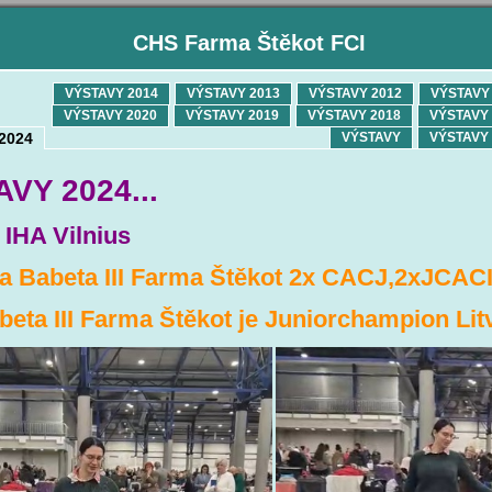
CHS Farma Štěkot FCI
VÝSTAVY 2014
VÝSTAVY 2013
VÝSTAVY 2012
VÝSTAVY 
VÝSTAVY 2020
VÝSTAVY 2019
VÝSTAVY 2018
VÝSTAVY 
2024
VÝSTAVY
VÝSTAVY 
VY 2024...
 IHA Vilnius
ka Babeta III Farma Štěkot 2x CACJ,2xJCAC
eta III Farma Štěkot
je Juniorchampion Lit