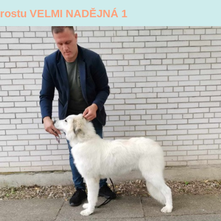
dorostu VELMI NADĚJNÁ 1