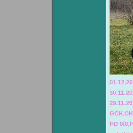
01.12.2
30.11.2
29.11.20
GCH.CH.
HD 0/0,