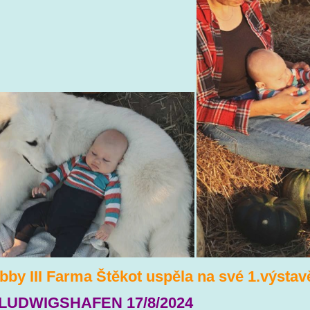
bby III Farma Štěkot uspěla na své 1.výstav
LUDWIGSHAFEN 17/8/2024